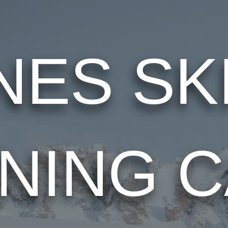
NES SK
INING 