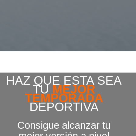
HAZ QUE ESTA SEA
TU
MEJOR
TEMPORADA
DEPORTIVA
Consigue alcanzar tu
mejor versión a nivel