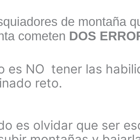
squiadores de montaña qu
enta cometen
DOS ERRO
o es NO tener las habili
inado reto.
o es olvidar que ser es
ubir montañas y bajarl