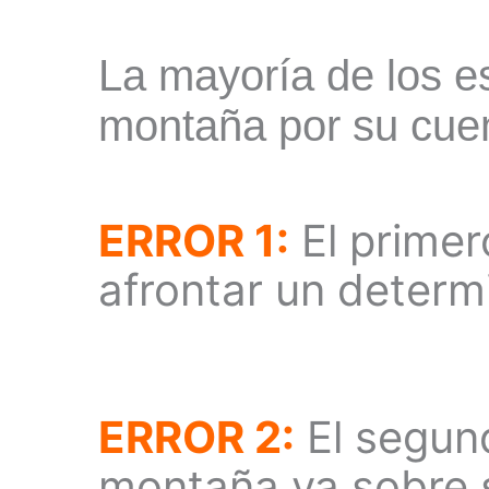
La mayoría de los e
montaña por su cu
ERROR 1:
El primer
afrontar un determ
ERROR 2:
El segund
montaña va sobre s