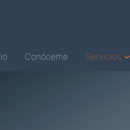
Ir
al
contenido
cio
Conóceme
Servicios