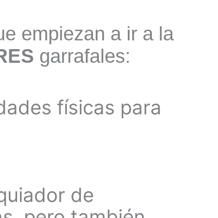
e empiezan a ir a la
RES
garrafales:
dades físicas para
quiador de
as, pero también