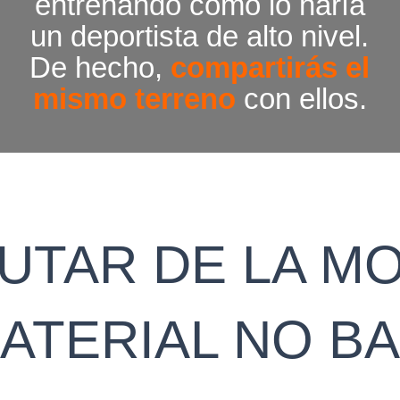
entrenando como lo haría
un deportista de alto nivel.
De hecho,
compartirás el
mismo terreno
con ellos.
RUTAR DE LA M
ATERIAL NO BA