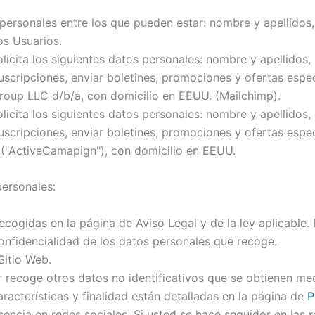
 personales entre los que pueden estar: nombre y apellidos,
os Usuarios.
olicita los siguientes datos personales: nombre y apellidos
suscripciones, enviar boletines, promociones y ofertas espec
roup LLC d/b/a, con domicilio en EEUU. (Mailchimp).
olicita los siguientes datos personales: nombre y apellidos
suscripciones, enviar boletines, promociones y ofertas espec
("ActiveCamapign"), con domicilio en EEUU.
personales:
cogidas en la página de Aviso Legal y de la ley aplicable. 
confidencialidad de los datos personales que recoge.
Sitio Web.
lar recoge otros datos no identificativos que se obtienen 
acterísticas y finalidad están detalladas en la página de
P
esencia en redes sociales. Si usted se hace seguidor en las r