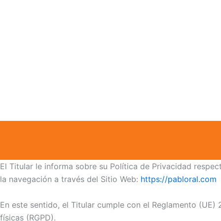
Ir
al
contenido
cio
Conóceme
Servicios
El Titular le informa sobre su Política de Privacidad resp
la navegación a través del Sitio Web:
https://pabloral.com
En este sentido, el Titular cumple con el Reglamento (UE)
físicas (RGPD).