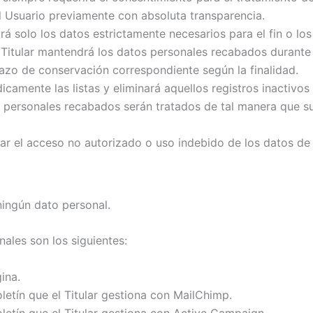
 al Usuario previamente con absoluta transparencia.
rá solo los datos estrictamente necesarios para el fin o los 
l Titular mantendrá los datos personales recabados durante e
plazo de conservación correspondiente según la finalidad.
ódicamente las listas y eliminará aquellos registros inactivo
s personales recabados serán tratados de tal manera que su
tar el acceso no autorizado o uso indebido de los datos de 
ningún dato personal.
ales son los siguientes:
ina.
oletín que el Titular gestiona con MailChimp.
oletín que el Titular gestiona con Active Campaign.