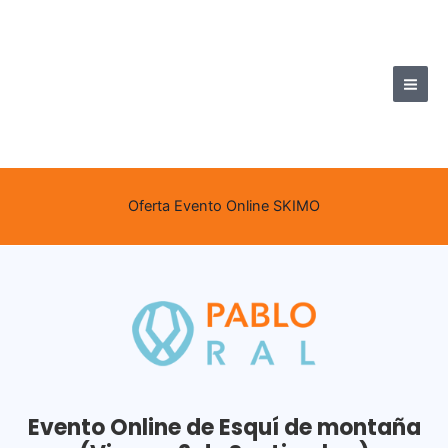
Ir
al
contenido
Oferta Evento Online SKIMO
Evento Online de Esquí de montaña